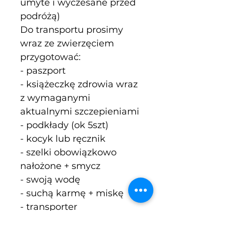
umyte i wyczesane przed 
podróżą)
Do transportu prosimy 
wraz ze zwierzęciem 
przygotować:
- paszport
- książeczkę zdrowia wraz 
z wymaganymi 
aktualnymi szczepieniami
- podkłady (ok 5szt)
- kocyk lub ręcznik
- szelki obowiązkowo 
nałożone + smycz
- swoją wodę
- suchą karmę + miskę
- transporter
- legowisko