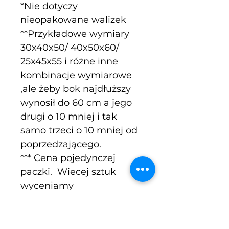
*Nie dotyczy 
nieopakowane walizek
**Przykładowe wymiary 
30x40x50/ 40x50x60/ 
25x45x55 i różne inne 
kombinacje wymiarowe 
,ale żeby bok najdłuższy 
wynosił do 60 cm a jego 
drugi o 10 mniej i tak 
samo trzeci o 10 mniej od 
poprzedzającego. 
*** Cena pojedynczej 
paczki.  Wiecej sztuk 
wyceniamy 
indywidualnie po 
zsumowaniu wszystkich 
kilogramow i wymiarów.