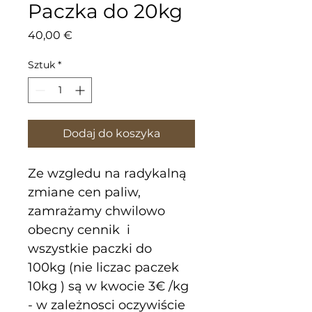
Paczka do 20kg
Cena
40,00 €
Sztuk
*
Dodaj do koszyka
Ze wzgledu na radykalną 
zmiane cen paliw, 
zamrażamy chwilowo 
obecny cennik  i 
wszystkie paczki do 
100kg (nie liczac paczek 
10kg ) są w kwocie 3€ /kg 
- w zależnosci oczywiście 