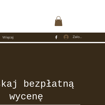
Zaloguj się
Więcej
skaj bezpłatną
wycenę