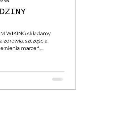
tania
DZINY
EAM WIKING składamy
 zdrowia, szczęścia,
łnienia marzeń,...