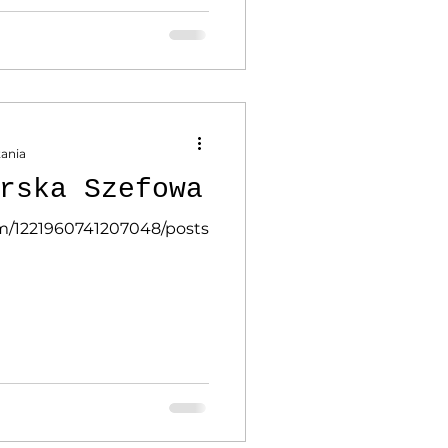
tania
rska Szefowa
m/1221960741207048/posts