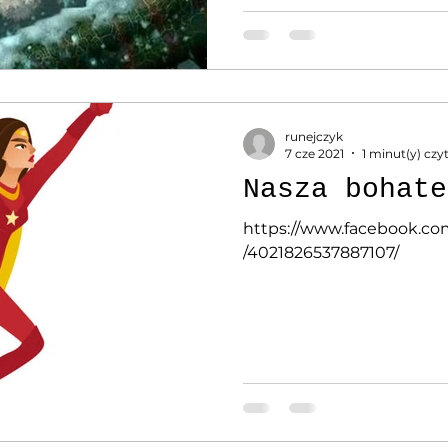
runejczyk
7 cze 2021
1 minut(y) czy
Nasza bohate
https://www.facebook.co
/4021826537887107/