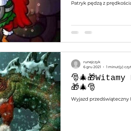
Patryk pędzą z prędkością 
runejczyk
6 gru 2021
1 minut(y) czy
🎅🎄🎁Witamy
🎁🎄🎅
Wyjazd przedświąteczny