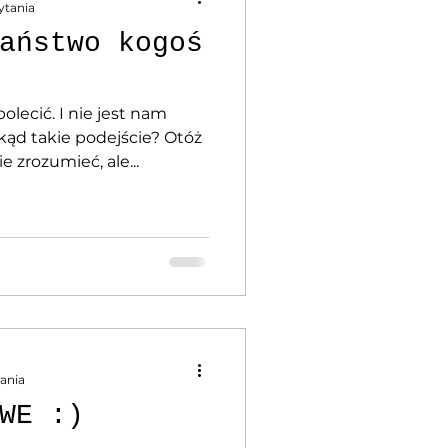
ytania
aństwo kogoś
lecić. I nie jest nam
kąd takie podejście? Otóż
 zrozumieć, ale...
tania
WE :)