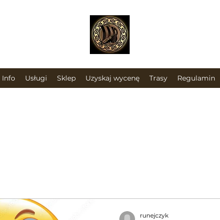
Info
Usługi
Sklep
Uzyskaj wycenę
Trasy
Regulamin
runejczyk