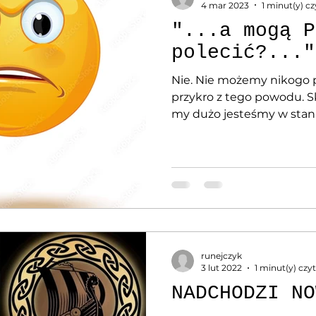
4 mar 2023
1 minut(y) cz
"...a mogą P
polecić?..."
Nie. Nie możemy nikogo po
przykro z tego powodu. S
my dużo jesteśmy w stanie
runejczyk
3 lut 2022
1 minut(y) czy
NADCHODZI NO