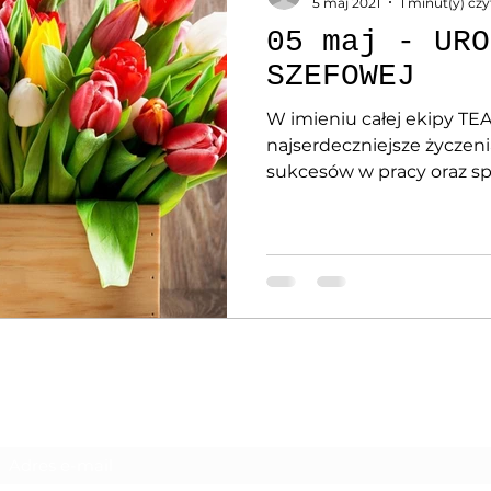
5 maj 2021
1 minut(y) czy
05 maj - URO
SZEFOWEJ
W imieniu całej ekipy T
najserdeczniejsze życzenia
sukcesów w pracy oraz spe
Formularz subskrypcji