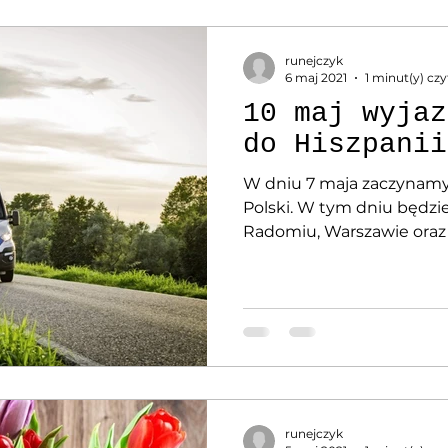
runejczyk
6 maj 2021
1 minut(y) czy
10 maj wyjaz
do Hiszpanii
W dniu 7 maja zaczynamy 
Polski. W tym dniu będzie
Radomiu, Warszawie oraz T
runejczyk