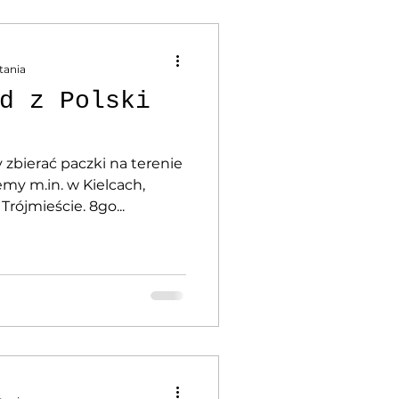
tania
d z Polski
zbierać paczki na terenie
my m.in. w Kielcach,
rójmieście. 8go...