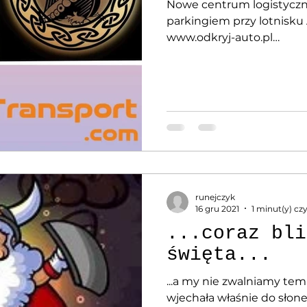
Nowe centrum logistycz
parkingiem przy lotnisku 
www.odkryj-auto.pl
www.facebook.com/odkryja
runejczyk
16 gru 2021
1 minut(y) cz
...coraz bli
święta...
...a my nie zwalniamy tem
wjechała właśnie do słonec