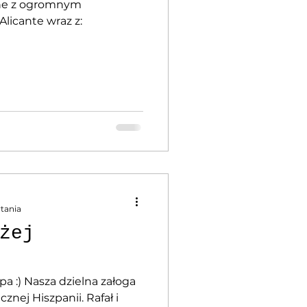
ne z ogromnym
Alicante wraz z:
uto/...
ytania
żej
pa :) Nasza dzielna załoga
znej Hiszpanii. Rafał i